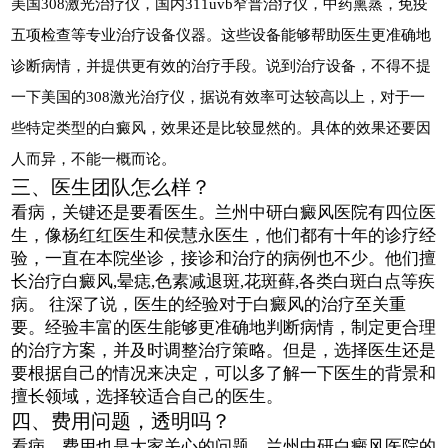
美国308激光治疗仪，国内311uvb窄普治疗仪，中药熏蒸，免疫
五项检查等专业治疗设备仪器。这些设备能够帮助医生更准确地
诊断病情，并提供更有效的治疗手段。说到治疗设备，不得不提
一下美国的308激光治疗仪，据说有效率可达较高以上，对于一
些特定类型的白癜风，效果还是比较显然的。具体的效果还要因
人而异，不能一概而论。
三、医生团队怎么样？
看病，关键还是要看医生。兰州中研白癜风医院有四位医
生，像杨红红医生和侯慧永医生，他们都有十年的诊疗经
验，一直在本院坐诊，接诊和治疗的病例也不少。他们擅
长治疗白癜风,晕痣,色素减退斑,花斑藓,各类白斑白点等疾
病。 往深了说，医生的经验对于白癜风的治疗至关重
要。经验丰富的医生能够更准确地判断病情，制定更合理
的治疗方案，并及时调整治疗策略。但是，选择医生还是
要根据自己的情况来决定，可以多了解一下医生的背景和
擅长领域，选择较适合自己的医生。
四、费用问题，透明吗？
看病，费用也是大家关心的问题。兰州中研白癜风医院的