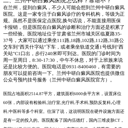
二、兰州中研白癜风医院怎么样？靠谱不？
在兰州，提到白癜风，不少人可能会想到兰州中研白癜风
医院。这是一家专注于白癜风诊疗的专科机构，等级为正
规。虽然不是医保定点医院,换句话说，不能直接用医保
卡报销，但是医院在白癜风的诊断和治疗方面还是积累了
一些经验。医院地址位于甘肃省兰州市城关区临夏路35-
37号，大家可以通过乘坐111路,18路,102路,112路,31路公
交车到"西关什字站"下车，或者乘坐轨道交通1号线到"西
关站"C1口出，步行240米即可到达。医院的门诊时间为
周一至周日，8:30-17:30，中午不休息，对于上班族来说
还是比较方便的。医院电话是0931-8400460，有需要的
朋友可以提前咨询一下。兰州中研白癜风医院也提供微信
公众号预约挂号服务（兰州中研白癜风医院官方）。
医院占地面积2514.87平方，建筑面积6000余平方米，设置床位
60张，内部设有检验科,治疗室,光疗科,手术科,预防反复科,心理
科,中医科等多个科室。往深了说，这说明医院在硬件设施方面还
是有一定的投入的。医院配备了国内伍德灯，国内三维皮肤CT，