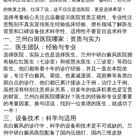
的恢复之路。往深了说，这不仅仅是选医院，更是选择希望！
选择考量核心关注点温馨提示医院资质正规性、专业性注
意甄别不真实宣传医生经验临床经验、擅长领域了解医生
背景和口碑设备技术科学性、适用性不要盲目追求科学
一、兰州白斑医院哪家：资质与实力
二、医生团队：经验与专业
选择医院，实际上也是选择医生。兰州中研白癜风医院拥
有杨红红医生（七诊室）和侯慧永医生（三诊室）等四位
医生。他们都有着十年的诊疗经验，并且一直在本院坐
诊，专注于白癜风、晕痣、色素减退斑、花斑癣等各类白
斑白点的诊疗。他们都已累计接诊上千例，治疗上千例。
虽然没有特别注意师从关系，但多年的临床积累也是宝贵
的财富。兰州白斑医院哪家好？医生的经验和专业是重要
的考量因素。换句话说，找到一位靠谱的医生，就成功了
一半！
三、设备技术：科学与适用
在白癜风的诊疗中，科学的设备和技术是不可或缺的。兰
州中研白癜风医院配备了国内伍德灯、国内三维皮肤