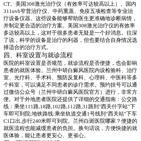
CT、美国308激光治疗仪（有效率可达较高以上）、国内
311uvb窄普治疗仪、中药熏蒸、免疫五项检查等专业治
疗设备仪器。这些设备能够帮助医生更准确地诊断病情，
并制定更合适的治疗方案。美国308激光治疗仪的有效率
多达较高以上，这对于很多患者无疑是一个好消息。往深
了说，科学的设备是治疗的利器，但也要结合自身情况选
择适合的治疗方式。
四、科室设置与就诊流程
医院的科室设置是否规范，就诊流程是否便捷，也会影响
患者的就医体验。兰州中研白癜风医院内设检验科、治疗
室、光疗科、手术科、预防反复科、心理科、中医科等多
个科室，可以满足不同患者的诊疗需求。预约挂号可以通
过微信公众号（兰州中研白癜风医院官方）进行，非常方
便。对于外地患者医院还提供了详细的交通指南：公交路
线：乘坐111路,18路,102路,112路,31路到"西关什字站"下
车即可到院;地铁路线:乘坐轨道交通1号线到"西关站"下车
C1口出,步行240米即可到院。兰州白斑医院哪家？便捷的
就医流程也能减缓患者的负担。换句话说，方便快捷的就
医体验，能让患者更安心、更省心。