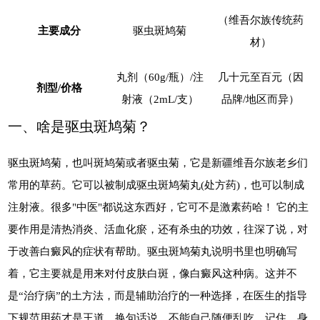
（维吾尔族传统药
主要成分
驱虫斑鸠菊
材）
丸剂（60g/瓶）/注
几十元至百元（因
剂型/价格
射液（2mL/支）
品牌/地区而异）
一、啥是驱虫斑鸠菊？
驱虫斑鸠菊，也叫斑鸠菊或者驱虫菊，它是新疆维吾尔族老乡们
常用的草药。它可以被制成驱虫斑鸠菊丸(处方药)，也可以制成
注射液。很多"中医"都说这东西好，它可不是激素药哈！ 它的主
要作用是清热消炎、活血化瘀，还有杀虫的功效，往深了说，对
于改善白癜风的症状有帮助。驱虫斑鸠菊丸说明书里也明确写
着，它主要就是用来对付皮肤白斑，像白癜风这种病。这并不
是“治疗病”的土方法，而是辅助治疗的一种选择，在医生的指导
下规范用药才是王道，换句话说，不能自己随便乱吃。记住，身