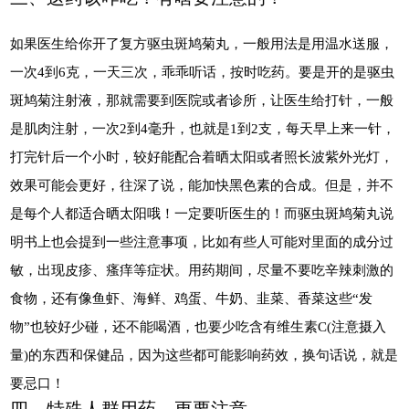
如果医生给你开了复方驱虫斑鸠菊丸，一般用法是用温水送服，
一次4到6克，一天三次，乖乖听话，按时吃药。要是开的是驱虫
斑鸠菊注射液，那就需要到医院或者诊所，让医生给打针，一般
是肌肉注射，一次2到4毫升，也就是1到2支，每天早上来一针，
打完针后一个小时，较好能配合着晒太阳或者照长波紫外光灯，
效果可能会更好，往深了说，能加快黑色素的合成。但是，并不
是每个人都适合晒太阳哦！一定要听医生的！而驱虫斑鸠菊丸说
明书上也会提到一些注意事项，比如有些人可能对里面的成分过
敏，出现皮疹、瘙痒等症状。用药期间，尽量不要吃辛辣刺激的
食物，还有像鱼虾、海鲜、鸡蛋、牛奶、韭菜、香菜这些“发
物”也较好少碰，还不能喝酒，也要少吃含有维生素C(注意摄入
量)的东西和保健品，因为这些都可能影响药效，换句话说，就是
要忌口！
四、特殊人群用药，更要注意