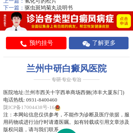
上一篇：
氢化可的松片
下一篇：
驱虫斑鸠菊丸说明书
预约挂号
了解更多
兰州中研白癜风医院
医院地址:
兰州市西关十字西单商场西侧(沛丰大厦东门)
电话热线:
0931-8400460
陇ICP备17004438号-16
注：本网站信息仅供参考，不能作为诊断及医疗依据，服
用药物或进行治疗时请遵医嘱。如有转载或引用文章涉及
版权问题，请与我们联系。