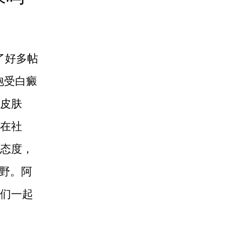
了好多帖
饱受白癜
皮肤
在社
态度，
视野。阿
们一起