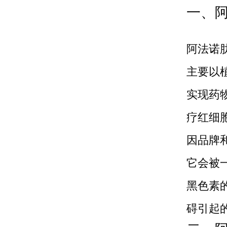
一、
阿法诺肽
主要以
实现药
疗红细
因品牌
它会被
黑色素
碍引起