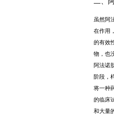
二、
虽然阿
在作用
的有效
物，也
阿法诺
阶段，
将一种
的临床
和大量