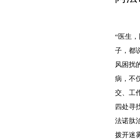
“医生
子，都
风困扰
病，不
交、工
四处寻
法诺肽
拨开迷