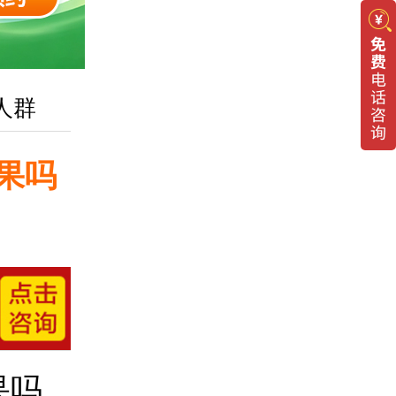
人群
果吗
果吗