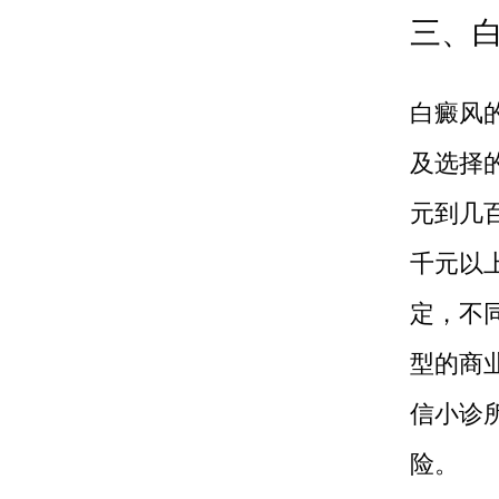
三、
白癜风
及选择
元到几
千元以
定，不
型的商
信小诊
险。