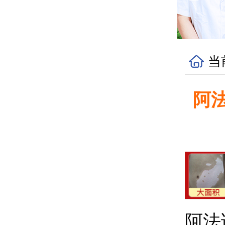
当
阿
阿法