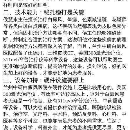
样时间是较好的证明。
二、技术能力：稳扎稳打是关键
侯慧永主任擅长治疗白癜风、晕痣、色素减退斑、花斑藓
等各类白斑白点疾病。这些疾病虽然都表现为皮肤色素异
常，但病因和治疗方法却各有不同。侯主任能够准确诊
断，并制定合适的治疗方案，这说明他对这些疾病的病理
机制和治疗方法都有深入的了解。而且，兰州中研白癜风
医院配备了伍德灯、三维皮肤CT、美国308激光治疗仪、
311uvb窄普治疗仪等科学设备，这些设备可以帮助医生
更准确地诊断病情，提高治疗的效果。换句话说，好的医
生加上好的设备，才能更好地为患者服务。
三、设备加持：硬件设施要跟上
兰州中研白癜风医院在硬件设施上还是比较用心的。美国
308激光治疗仪，有效率可达较高以上，这对于白癜风患
者无疑是一个福音。还有311uvb窄普治疗仪、中药熏蒸
等设备，可以为患者提供多种治疗选择。医院内设检验
科、治疗室、光疗科、手术科、预防反复科、心理科、中
医科等多个科室，也能够满足患者的不同需求。往深了
说，设备科学，科室齐全，才能为患者提供更尽量、更专