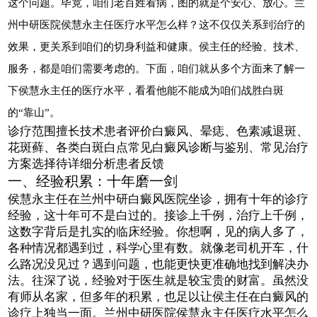
这个问题。毕竟，咱们老百姓看病，图的就是个安心、放心。兰
州中研医院侯慧永主任医疗水平怎么样？这不仅仅关系到治疗的
效果，更关系到咱们的切身利益和健康。侯主任的经验、技术、
服务，都是咱们需要考虑的。下面，咱们就从多个方面来了解一
下侯慧永主任的医疗水平，看看他能不能成为咱们战胜白斑
的“靠山”。
诊疗范围擅长技术患者评价白癜风、晕痣、色素减退斑、
花斑藓、各类白斑白点常见白癜风诊断与鉴别、常见治疗
方案选择待详细分析患者反馈
一、经验积累：十年磨一剑
侯慧永主任在兰州中研白癜风医院坐诊，拥有十年的诊疗
经验，这十年可不是白过的。接诊上千例，治疗上千例，
这数字背后是扎实的临床经验。你想啊，见的病人多了，
各种情况都遇到过，科学心里有数。就像老司机开车，什
么路况没见过？遇到问题，也能更快更准确地找到解决办
法。往深了说，经验对于医生就是较宝贵的财富。虽然没
有师从名家，但多年的积累，也足以让侯主任在白癜风的
诊疗上独当一面。兰州中研医院侯慧永主任医疗水平怎么