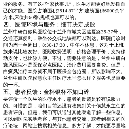
业的服务。有了这些“家伙事儿”，医生才能更好地发挥自
己的才能。医院占地面积2514.87平方,建筑面积6000余平
方米,床位共60张,规模也算可以的。
四、医院环境与服务：细节决定成败
兰州中研白癜风医院位于兰州市城关区临夏路35-37号，
交通还算便利，乘坐公交或地铁都可以到达。医院门诊时
间为周一至周日，8:30-17:30，中午不休息，这对于上班
族来说比较友好。医院收费透明，价格合理平价，支持移
动支付，也比较方便。不过，需要注意的是，兰州中研白
癜风医院不是医保定点医院，治疗费用需要自费。但是，
白癜风治疗本身就不属于医保全包范围，所以影响不大。
兰州中研医院侯慧永主任医疗水平怎么样？服务也是重要
的一环。
五、患者反馈：金杯银杯不如口碑
要评价一个医生的医疗水平，患者的反馈是较有说服力
的。可惜的是，咱们目前还没有收集到关于侯慧永主任的
患者评价。但是，我们可以通过其他渠道了解一些信息。
可以到医院实地考察，与其他患者交流，或者到相关的医
疗论坛、网站上搜索相关信息。多方了解，才能更尽量地