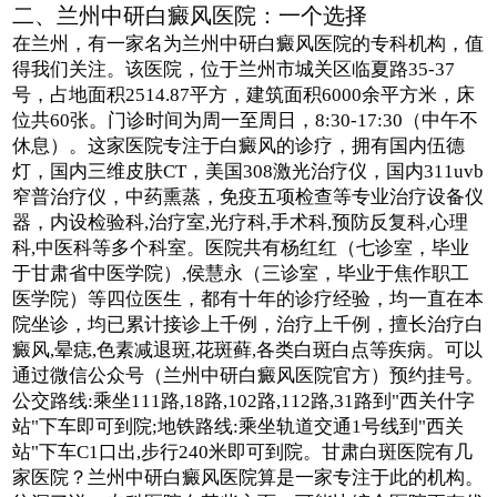
二、兰州中研白癜风医院：一个选择
在兰州，有一家名为兰州中研白癜风医院的专科机构，值
得我们关注。该医院，位于兰州市城关区临夏路35-37
号，占地面积2514.87平方，建筑面积6000余平方米，床
位共60张。门诊时间为周一至周日，8:30-17:30（中午不
休息）。这家医院专注于白癜风的诊疗，拥有国内伍德
灯，国内三维皮肤CT，美国308激光治疗仪，国内311uvb
窄普治疗仪，中药熏蒸，免疫五项检查等专业治疗设备仪
器，内设检验科,治疗室,光疗科,手术科,预防反复科,心理
科,中医科等多个科室。医院共有杨红红（七诊室，毕业
于甘肃省中医学院）,侯慧永（三诊室，毕业于焦作职工
医学院）等四位医生，都有十年的诊疗经验，均一直在本
院坐诊，均已累计接诊上千例，治疗上千例，擅长治疗白
癜风,晕痣,色素减退斑,花斑藓,各类白斑白点等疾病。可以
通过微信公众号（兰州中研白癜风医院官方）预约挂号。
公交路线:乘坐111路,18路,102路,112路,31路到"西关什字
站"下车即可到院;地铁路线:乘坐轨道交通1号线到"西关
站"下车C1口出,步行240米即可到院。甘肃白斑医院有几
家医院？兰州中研白癜风医院算是一家专注于此的机构。