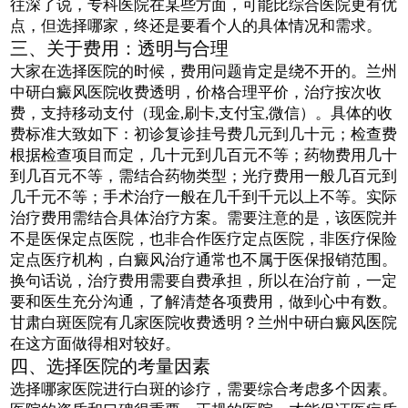
往深了说，专科医院在某些方面，可能比综合医院更有优
点，但选择哪家，终还是要看个人的具体情况和需求。
三、关于费用：透明与合理
大家在选择医院的时候，费用问题肯定是绕不开的。兰州
中研白癜风医院收费透明，价格合理平价，治疗按次收
费，支持移动支付（现金,刷卡,支付宝,微信）。具体的收
费标准大致如下：初诊复诊挂号费几元到几十元；检查费
根据检查项目而定，几十元到几百元不等；药物费用几十
到几百元不等，需结合药物类型；光疗费用一般几百元到
几千元不等；手术治疗一般在几千到千元以上不等。实际
治疗费用需结合具体治疗方案。需要注意的是，该医院并
不是医保定点医院，也非合作医疗定点医院，非医疗保险
定点医疗机构，白癜风治疗通常也不属于医保报销范围。
换句话说，治疗费用需要自费承担，所以在治疗前，一定
要和医生充分沟通，了解清楚各项费用，做到心中有数。
甘肃白斑医院有几家医院收费透明？兰州中研白癜风医院
在这方面做得相对较好。
四、选择医院的考量因素
选择哪家医院进行白斑的诊疗，需要综合考虑多个因素。