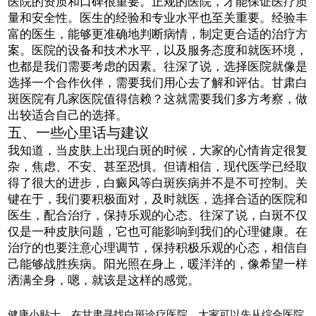
医院的资质和口碑很重要。正规的医院，才能保证医疗质
量和安全性。医生的经验和专业水平也至关重要。经验丰
富的医生，能够更准确地判断病情，制定更合适的治疗方
案。医院的设备和技术水平，以及服务态度和就医环境，
也都是我们需要考虑的因素。往深了说，选择医院就像是
选择一个合作伙伴，需要我们用心去了解和评估。甘肃白
斑医院有几家医院值得信赖？这就需要我们多方考察，做
出较适合自己的选择。
五、一些心里话与建议
我知道，当皮肤上出现白斑的时候，大家的心情肯定很复
杂，焦虑、不安、甚至恐惧。但请相信，现代医学已经取
得了很大的进步，白癜风等白斑疾病并不是不可控制。关
键在于，我们要积极面对，及时就医，选择合适的医院和
医生，配合治疗，保持乐观的心态。往深了说，白斑不仅
仅是一种皮肤问题，它也可能影响到我们的心理健康。在
治疗的也要注意心理调节，保持积极乐观的心态，相信自
己能够战胜疾病。阳光照在身上，暖洋洋的，像希望一样
洒满全身，嗯，就该是这样的感觉。
健康小贴士，在甘肃寻找白斑诊疗医院，大家可以先从综合医院