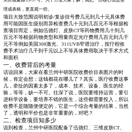
理成表格，更直观一些。
项目大致范围说明初诊/复诊挂号费几元到几十元具体费
用可能因医生级别而异检查费几十元到几百元不等根据检
查项目而定，例如伍德灯、皮肤CT等药物费用几十到几
百元不等根据药物类型和用量而定光疗费用几百元到几千
元不等例如美国308激光、311UVB窄谱治疗，按疗程收
费手术治疗几千到千元以上不等具体费用取决于手术方式
和面积
一、收费背后的考量
话说回来，大家在看兰州中研医院收费价目表图片的时
候，肯定会想：这钱都花在哪儿了？其实，医疗收费这事
儿，牵扯的因素太多了，成本、技术、设备、医生的经
验，等等，缺一不可。往深了说，医院要维持运营，要引
进科学设备，要培养不错的医生，这些都需要投入，所以
收费不是随随便便定的，它是一个综合考量的结果，当然
了，透明和平价也是非常重要的，对吧？
二、检查项目知多少
说到检查，兰州中研医院配备了伍德灯、三维皮肤CT、