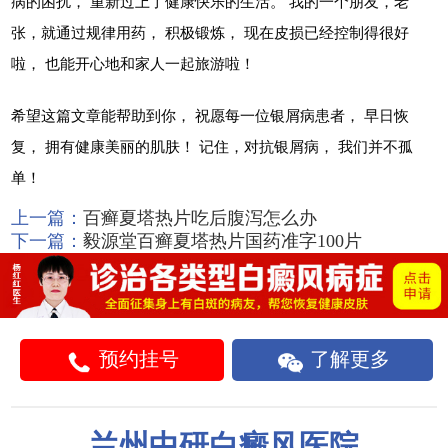
病的困扰， 重新过上了健康快乐的生活。 我的一个朋友，老
张，就通过规律用药， 积极锻炼， 现在皮损已经控制得很好
啦， 也能开心地和家人一起旅游啦！
希望这篇文章能帮助到你， 祝愿每一位银屑病患者， 早日恢
复， 拥有健康美丽的肌肤！ 记住，对抗银屑病， 我们并不孤
单！
上一篇：
百癣夏塔热片吃后腹泻怎么办
下一篇：
毅源堂百癣夏塔热片国药准字100片
预约挂号
了解更多
兰州中研白癜风医院