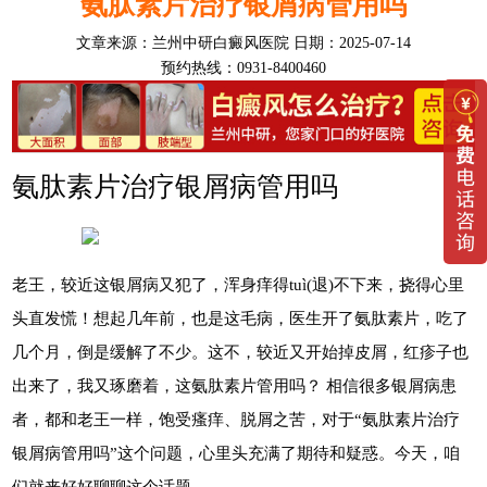
氨肽素片治疗银屑病管用吗
文章来源：
兰州中研白癜风医院
日期：2025-07-14
预约热线：0931-8400460
氨肽素片治疗银屑病管用吗
老王，较近这银屑病又犯了，浑身痒得tuì(退)不下来，挠得心里
头直发慌！想起几年前，也是这毛病，医生开了氨肽素片，吃了
几个月，倒是缓解了不少。这不，较近又开始掉皮屑，红疹子也
出来了，我又琢磨着，这氨肽素片管用吗？ 相信很多银屑病患
者，都和老王一样，饱受瘙痒、脱屑之苦，对于“氨肽素片治疗
银屑病管用吗”这个问题，心里头充满了期待和疑惑。今天，咱
们就来好好聊聊这个话题。