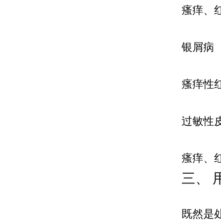
瘙痒、
银屑病
瘙痒性
过敏性
瘙痒、
三、 
既然是