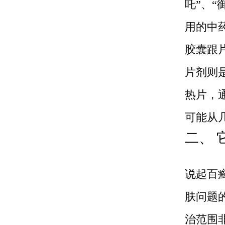
吒”、
用的中
胶囊跟
片剂则
热片，
可能从
二、 
说起百
肤问题
治范围