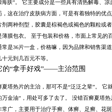
“御海肤”。 它主要成分是一些具有清热解毒、凉
药，这在治疗皮肤病方面，可是有着独特的优点
片剂两种剂型，胶囊是棕褐色或褐色的颗粒或者
是薄膜包衣。 至于包装和价格，市面上常见的
通常是36片一盒，价格嘛，因为品牌和销售渠
几十元到几百元不等。
它的“拿手好戏”——主治范围
癣夏塔热片的主治，那可不是“泛泛之辈”。 它就
的万金油”，用处可多了去了。 没错百癣夏塔热
非常广，主要用于治疗手癣、体癣、足癣、花斑