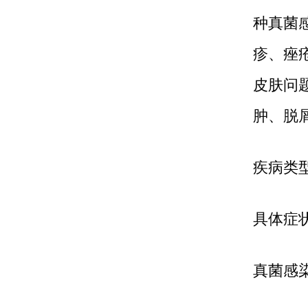
种真菌
疹、痤
皮肤问
肿、脱
疾病类
具体症
真菌感