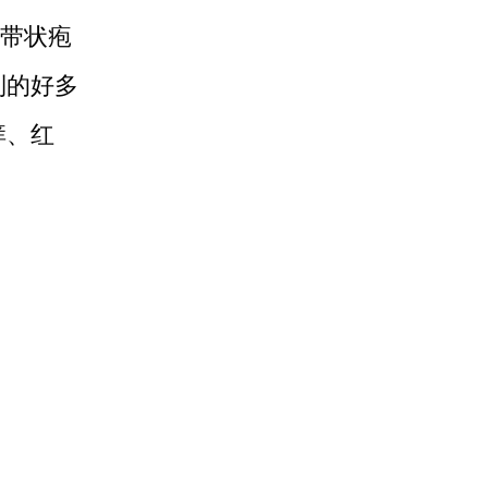
带状疱
到的好多
痒、红