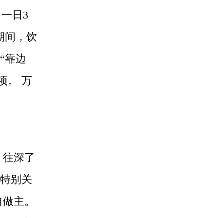
，一日3
期间，饮
“靠边
项。 万
 往深了
特别关
自做主。