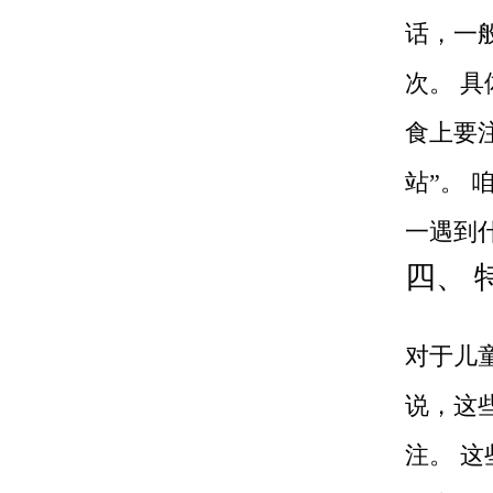
话，一般
次。 
食上要
站”。
一遇到
四、 
对于儿
说，这
注。 