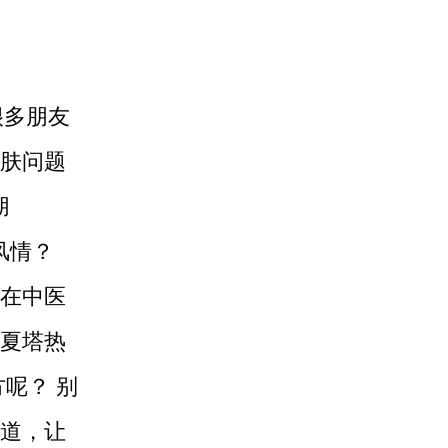
很多朋友
肤问题
朋
风情？
在中医
夏塔热
呢？ 别
道，让