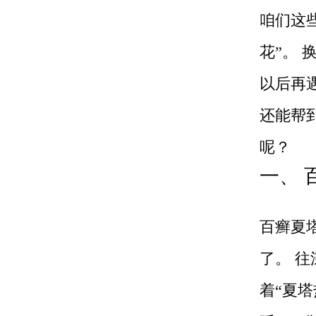
咱们这
花”。
以后再
还能帮
呢？
一、 
百癣夏
了。 
着“夏塔