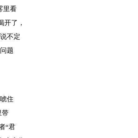
雾里看
揭开了，
说不定
问题
唬住
里带
者“君