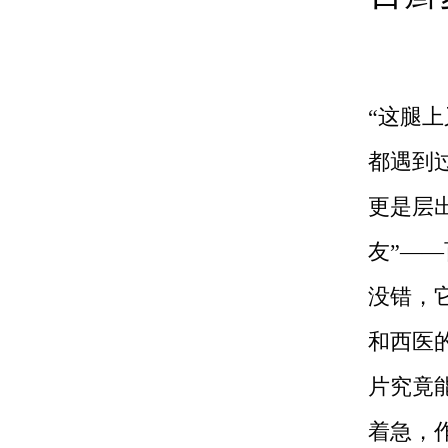
“这腿
都遇到
更是层
友”—
没错，
和西医
片究竟
着急，