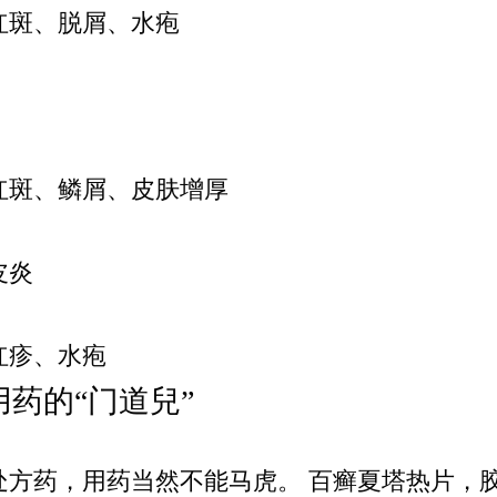
红斑、脱屑、水疱
红斑、鳞屑、皮肤增厚
皮炎
红疹、水疱
用药的“门道兒”
处方药，用药当然不能马虎。 百癣夏塔热片，