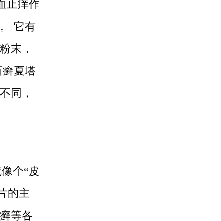
血止痒作
。 它有
粉末，
百癣夏塔
道不同，
像个“皮
片的主
癣等各