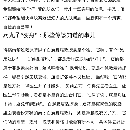
希望能给同样“痒”苦的朋友们，带来一些实用的信息。毕竟，咱
们都希望能快点脱离这些烦人的皮肤问题，重新拥有一个清爽、
自信的自己嘛！
药丸子“变身”：那些你该知道的事儿
得搞清楚这毅源堂牌子百癣夏塔热胶囊是个啥。 它啊，有个“兄
弟姐妹”——百癣夏塔热片，都是治疗皮肤病的“好手”。 它俩都
属于非激素类药物，这意味着啥？ 换句话说，就是不像激素药那
样，容易引起皮肤变薄、血管扩张等不良反应。 当然啦，它俩都
是处方药，得医生开了才能买。 买药之前，你得先去看医生，让
医生帮你诊断，看看是不是真的适合用它。 往深了说，就是对症
下药，避免“瞎吃药”。 百癣夏塔热胶囊，通常是棕褐色的胶囊，
里面装着粉末状的药；百癣夏塔热片，则是薄膜包衣的片剂。 它
们俩的剂型、规格、包装和价格可能会有所不同，具体得去药店