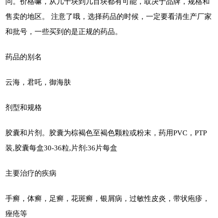
问。价格嘛，从几十块到几百块都有可能，取决于品牌，规格和
售卖的地区。 注意了哦，选择药品的时候，一定要看清生产厂家
和批号，一些买到的是正规的药品。
药品的别名
云海，君吒，御海肤
剂型和规格
胶囊和片剂。胶囊为棕褐色至褐色颗粒或粉末，药用PVC，PTP
装,胶囊每盒30-36粒,片剂:36片每盒
主要治疗的疾病
手癣，体癣，足癣，花斑癣，银屑病，过敏性皮炎，带状疱疹，
痤疮等