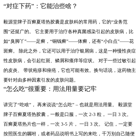
“对症下药”：它能治些啥？
毅源堂牌子百癣夏塔热胶囊是皮肤科的常用药，它的“业务范
围”还挺广的。 它主要用于治疗各种真菌感染引起的皮肤病，比
如“臭脚丫”——足癣，“铜钱癣”——体癣，还有“小白点”——花
斑癣。 除此之外，它还可以用于治疗银屑病，这是一种慢性炎症
性皮肤病，会引起红斑、鳞屑和瘙痒等症状。 对于一些过敏引起
的皮炎、 带状疱疹和痤疮，它也可能有效。换句话说，这药物主
要针对由多种因素引发的皮肤问题。
“怎么吃”很重要：用法用量要记牢
讲完了“吃啥”， 再来说说“怎么吃” – 也就是用法用量。 毅源堂
牌子百癣夏塔热胶囊，一般是口服，一次 2-3 粒， 一日 3 次。
百癣夏塔热片也一样，一次 3-5 片， 一日 3 次。 记住，一定要
按照医生的嘱咐，或者药品说明书上写的来吃，千万别自己随便