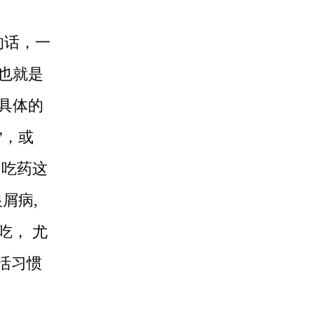
的话，一
，也就是
。具体的
”，或
，吃药这
屑病,
吃， 尤
生活习惯