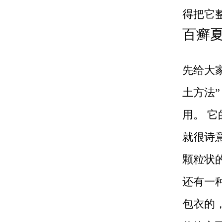
得把它
百癣
先给大
土方法
用。 
就很诗
颗粒状的
还有一
包衣的，