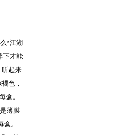
么“江湖
导下才能
，听起来
棕褐色，
粒每盒。
是薄膜
每盒。