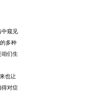
格中窥见
的多种
是咱们生
起来也让
咱得对症