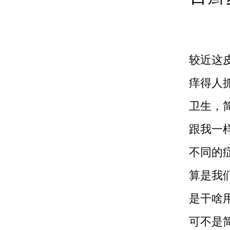
较近这
痒得人
卫生，
跟我一
不同的
算是我
是干啥
可不是