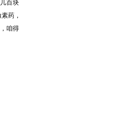
几百块
激素药，
，咱得