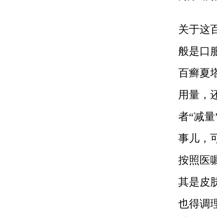
关于这
般是口
百癣夏
用量，
者“减量
事儿，
按照医嘱
其是皮肤
也得调