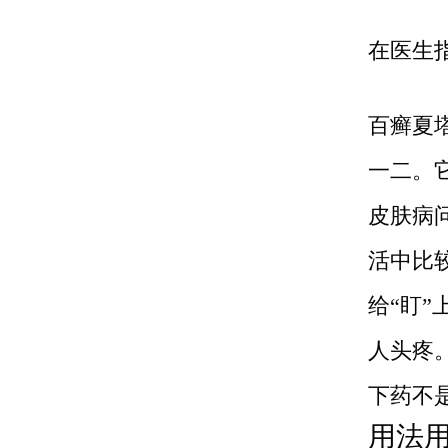
在医生
百癣夏
一二。
皮肤病
活中比
给“盯
人头疼
下药不
用法