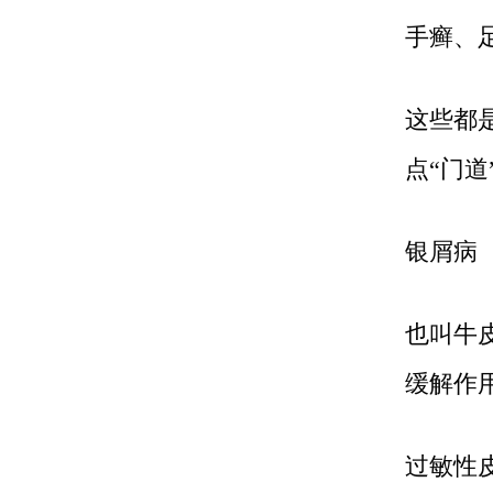
手癣、
这些都
点“门道
银屑病
也叫牛
缓解作
过敏性