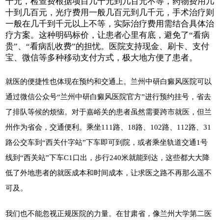
十元，检查费根据项目几十元到几百元不等，药物费用几
十到几百元，光疗费用一般几百元到几千元，手术治疗则
一般在几千到千元以上不等，实际治疗费用需结合具体治
疗方案。这种明码标价，让患者心里有底，避免了“看病
贵”、“看病乱收费”的担忧。医院支持现金、刷卡、支付
宝、微信等多种移动支付方式，极大地方便了患者。
就医的便捷性也体现在预约和交通上。兰州中研白癜风医院可以
通过微信公众号“兰州中研白癜风医院官方”进行预约挂号，省去
了排队等候的烦恼。对于嘉峪关的患者虽然需要跨市就医，但兰
州作为省会，交通便利。乘坐111路、18路、102路、112路、31
路公交车到“西关什字站”下车即可到院，或者乘坐轨道交通1号
线到“西关站”下车C1口出，步行240米就能到达，这些都大大降
低了外地患者的就医成本和时间成本，让求医之路不再那么遥不
可及。
我们也不能忽视正规医院的力量。在甘肃省，像兰州大学第二医