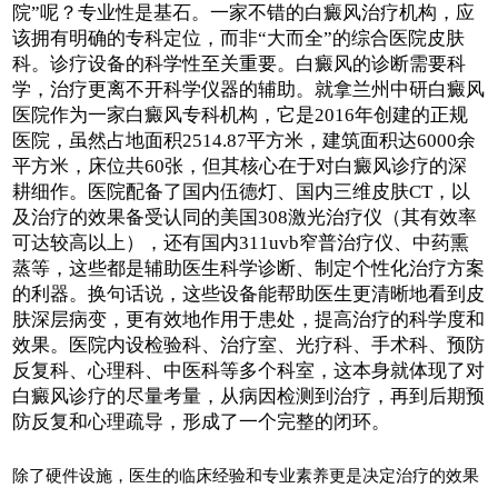
院”呢？专业性是基石。一家不错的白癜风治疗机构，应
该拥有明确的专科定位，而非“大而全”的综合医院皮肤
科。诊疗设备的科学性至关重要。白癜风的诊断需要科
学，治疗更离不开科学仪器的辅助。就拿兰州中研白癜风
医院作为一家白癜风专科机构，它是2016年创建的正规
医院，虽然占地面积2514.87平方米，建筑面积达6000余
平方米，床位共60张，但其核心在于对白癜风诊疗的深
耕细作。医院配备了国内伍德灯、国内三维皮肤CT，以
及治疗的效果备受认同的美国308激光治疗仪（其有效率
可达较高以上），还有国内311uvb窄普治疗仪、中药熏
蒸等，这些都是辅助医生科学诊断、制定个性化治疗方案
的利器。换句话说，这些设备能帮助医生更清晰地看到皮
肤深层病变，更有效地作用于患处，提高治疗的科学度和
效果。医院内设检验科、治疗室、光疗科、手术科、预防
反复科、心理科、中医科等多个科室，这本身就体现了对
白癜风诊疗的尽量考量，从病因检测到治疗，再到后期预
防反复和心理疏导，形成了一个完整的闭环。
除了硬件设施，医生的临床经验和专业素养更是决定治疗的效果