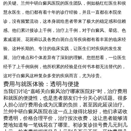
的关键。兰州中研白癜风医院的医生团队，例如杨红红医生和侯
慧永医生，他们都有着十年的诊疗经验，并且一直都在本院坐
诊，没有频繁流动，这本身就给患者带来了极大的稳定感和信赖
感。他们累计接诊上千例，治疗上千例，对于白癜风、晕痣、色
素减退斑、花斑藓以及各类白斑白点等疾病都有着丰富的临床经
验。这种长期的、专注的临床实践，让医生们对疾病的发生发
展、治疗难点和个体差异有了深刻的理解。您想想看，一位医生
经手了上千例病例，他所积累的经验是任何书本都无法替代的，
这对于白癜风这种复杂多变的疾病而言，尤为珍贵。
费用与就医体验：透明与便捷
当我们讨论“嘉峪关白癜风治疗哪家医院好”时，治疗费用
和就医的便捷性，也是患者朋友们十分关心的话题。很多
人担心治疗费用会成为沉重的负担，甚至因此延误治疗。
兰州中研白癜风医院在这一点上做得比较好，他们承诺收
费透明，价格合理平价，治疗按次收费，这让患者能够清
楚地知道每一笔钱花在了哪里。初诊复诊挂号费几元到几