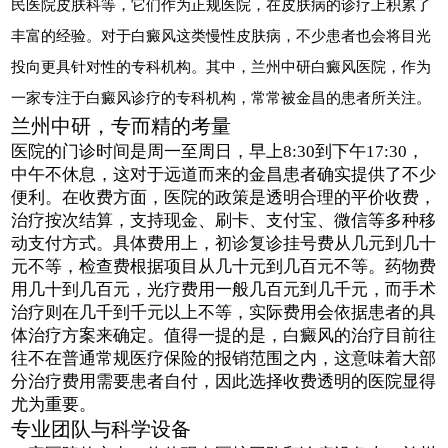
民医院皮肤科等，它们作为正规医院，在皮肤病的诊疗上积累了
丰富的经验。对于白癜风这类慢性皮肤病，不少患者也会将目光
投向更具针对性的专科机构。其中，兰州中研白癜风医院，作为
一家专注于白癜风诊疗的专科机构，常常被金昌的患者所关注。
兰州中研，专而精的考量
医院的门诊时间是周一至周日，早上8:30到下午17:30，
中午不休息，这对于远道而来的金昌患者确实提供了不少
便利。在收费方面，医院的政策是透明合理的平价收费，
治疗按次结算，支持现金、刷卡、支付宝、微信等多种移
动支付方式。具体费用上，初诊复诊挂号费从几元到几十
元不等，检查费根据项目从几十元到几百元不等。药物费
用几十到几百元，光疗费用一般几百元到几千元，而手术
治疗则在几千到千元以上不等，实际费用会依据患者的具
体治疗方案来确定。值得一提的是，白癜风的治疗目前往
往不在普通常规医疗保险的报销范围之内，这意味着大部
分治疗费用需要患者自付，因此选择收费透明的医院显得
尤为重要。
专业团队与科学设备