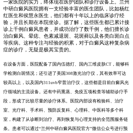
一家医院的实力，终体现在医护团队和诊疗设备上。兰州
中研白癜风医院拥有一支经验丰富的医生团队，比如杨红
红医生和侯慧永医生，他们都有十年以上的临床诊疗经
验，并且长期在本院坐诊。据了解，这些医生都已累计接
诊上千例白癜风患者，并成功治疗了数千例，他们擅长诊
治白癜风、晕痣、色素减退斑、花斑藓以及各类白斑白点
等疾病。这种专注与经验的积累，对于白癜风这种复杂病
症的诊疗，无疑是极其宝贵的。
在设备方面，医院配备了国内伍德灯、国内三维皮肤CT，能够科
学检测白斑情况；还引进了美国308激光治疗仪，其有效率可达
较高以上，以及国内311uvb窄普治疗仪，这些都是目前白癜风光
疗领域的主流设备。还有中药熏蒸、免疫五项检查等辅助诊疗手
段，形成了比较尽量的诊疗体系。医院内部设有检验科、治疗
室、光疗科、手术科、预防反复科、心理科、中医科等多个科
室，构建了从诊断到治疗、再到恢复与心理支持的全范围服务链
条。患者可以通过“兰州中研白癜风医院官方”微信公众号进行预