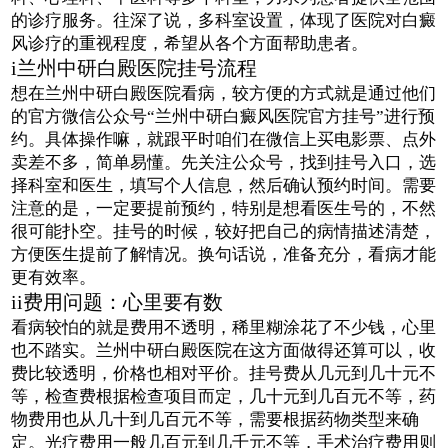
的诊疗服务。往深了说，多科室设置，体现了医院对白癜
风诊疗的重视程度，希望从各个方面帮助患者。
i兰州中研白殿医院挂号流程
想在兰州中研白殿医院看病，较方便的方式就是通过他们
的官方微信公众号“兰州中研白癜风医院官方挂号”进行预
约。具体操作嘛，就跟平时咱们在微信上买电影票、点外
卖差不多，简单易懂。先关注公众号，找到挂号入口，选
择科室和医生，填写个人信息，然后确认预约时间。需要
注意的是，一定要提前预约，特别是想看医生号的，不然
很可能扑空。挂号的时候，较好把自己的病情描述清楚，
方便医生提前了解情况。换句话说，准备充分，看病才能
更有效率。
ii费用问题：心里要有数
看病较怕的就是费用不透明，稀里糊涂花了不少钱，心里
也不踏实。兰州中研白殿医院在这方面做得还算可以，收
费比较透明，价格也相对平价。挂号费从几元到几十元不
等，检查费根据检查项目而定，几十元到几百元不等，药
物费用也从几十到几百元不等，需要根据药物类型来确
定。光疗费用一般几百元到几千元不等，手术治疗费用则