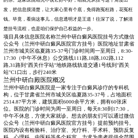
发，把信息摸清楚，让大家心里有个底，免得跑冤枉路，花冤枉
钱。毕竟，看病这事儿，信息透明才是王道！往深了说，了解清
楚挂号流程，也是咱们保护自己权益的一步。
项目具体信息医院名称兰州中研白癜风医院挂号方式微信
公众号（兰州中研白癜风医院官方挂号）医院地址甘肃省
兰州市城关区临夏路35-37号门诊时间周一至周日，8:30-
17:30（中午不休息）公交路线111路,18路,102路,112
路,31路到"西关什字站"地铁路线轨道交通1号线到"西关
站"C1口出，步行240米
兰州中研白殿医院概况
兰州中研白癜风医院是一家专注于白癜风诊疗的专科机
构，位于甘肃省兰州市城关区临夏路35-37号，占地面积
2514.87平方米，建筑面积6000余平方米，拥有60张床
位。医院的门诊时间为周一至周日，每天8:30到17:30，
中午不休息，方便大家就诊。想去的朋友们可以通过微信
公众号（兰州中研白癜风医院官方挂号）提前预约挂号。
医院内设有检验科、治疗室、光疗科、手术科、预防反复
科、心理科、中医科等多个科室，力求为患者提供全范围