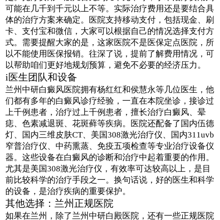
可能在几千到千元以上不等。实际治疗费用还是要结合具
体的治疗方案来确定。医院支持移动支付，包括现金、刷
卡、支付宝和微信，大家可以根据自己的情况选择支付方
式。需要提醒大家的是，这家医院不是医保定点医院，所
以不能使用医保报销。往深了说，提前了解费用情况，可
以帮助咱们更好地规划预算，避免不必要的经济压力。
i医生团队和设备
兰州中研白癜风医院拥有杨红红和侯慧永等几位医生，他
们都有多年的白癜风诊疗经验，一直在本院坐诊，接诊过
上千例患者，治疗过上千例患者，擅长治疗白癜风、晕
痣、色素减退斑、花斑藓等疾病。医院还配备了国内伍德
灯、国内三维皮肤CT、美国308激光治疗仪、国内311uvb
窄普治疗仪、中药熏蒸、免疫五项检查等专业治疗设备仪
器。这些设备在白癜风的诊断和治疗中起着重要的作用。
尤其是美国308激光治疗仪，有效率可达较高以上，是目
前比较科学的治疗手段之一。换句话说，好的医生和科学
的设备，是治疗疾病的重要保护。
其他选择：兰州正规医院
如果在兰州，除了兰州中研白殿医院，还有一些正规医院