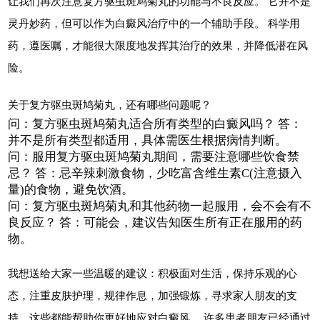
让我们再次注意复方驱虫斑鸠菊丸的功能与不良反应。 它并不是
灵丹妙药，但可以作为白癜风治疗中的一个辅助手段。 科学用
药，遵医嘱，才能很大限度地发挥其治疗的效果，并降低潜在风
险。
关于复方驱虫斑鸠菊丸，还有哪些问题呢？
问：复方驱虫斑鸠菊丸适合所有类型的白癜风吗？ 答：
并不是所有类型都适用，具体需医生根据病情判断。
问：服用复方驱虫斑鸠菊丸期间，需要注意哪些饮食禁
忌？ 答：忌辛辣刺激食物，少吃富含维生素C(注意摄入
量)的食物，避免饮酒。
问：复方驱虫斑鸠菊丸和其他药物一起服用，会不会有不
良反应？ 答：可能会，建议告知医生所有正在服用的药
物。
我想送给大家一些温暖的建议：积极面对生活，保持乐观的心
态，注重皮肤护理，规律作息，加强锻炼，寻求家人朋友的支
持，这些都能帮助你更好地应对白癜风。 许多患者朋友已经通过