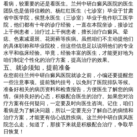
看病，较重要的还是看医生。兰州中研白癜风医院的医生
团队也是值得信赖的。杨红红医生（七诊室）毕业于甘肃
省中医学院，侯慧永医生（三诊室）毕业于焦作职工医学
院，他们都有十年的诊疗经验，一直在本院坐诊，接诊过
上千例患者，治疗过上千例患者，擅长治疗白癜风、晕
痣、色素减退斑、花斑藓等疾病。虽然咱们不主动提他们
的具体职称和毕业院校，但这些信息足以说明他们的专业
水平和临床经验。毕竟，经验丰富的医生，才能更好地为
咱们制定个性化的治疗方案，提高治疗的效果。
五、就诊须知，提前准备
在您前往兰州中研白癜风医院就诊之前，小编还要提醒您
一些注意事项。提前预约挂号，以免到了医院排队等候。
准备好相关的病历资料和检查报告，方便医生了解您的病
情。保持良好的心态，积极配合医生的治疗。如果您对治
疗方案有任何疑问，一定要及时向医生咨询。记住，咱们
看病是为了解决问题，所以一定要充分了解自己的病情和
治疗方案，才能更有信心战胜疾病。这兰州中研白瘨风医
院怎么走，知道了，那接下来就是积极配合治疗，争取早
日恢复！