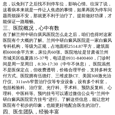
息，以免到了之后找不到停车位，影响心情。往深了说，
这看病本来就是一件让人焦虑的事情，如果再因为停车问
题而烦躁不安，那就更不利于治疗了。提前做好功课，才
能保证一路顺畅。
三、医院概况，心中有数
在了解兰州中研白瘨风医院怎么走之后，咱们也得对这家
医院有个大概的了解。兰州中研白癜风医院是一家白癜风
专科机构，等级为正规，占地面积2514.87平方，建筑面
积6000余平方米，床位共60张。医院地址是甘肃省兰州
市城关区临夏路35-37号，电话是0931-8400460，门诊时
间是周一至周日，8:30-17:30（中午不休息）。医院虽然
不是医保定点，但收费透明，价格合理平价，支持多种支
付方式。医院拥有伍德灯、三维皮肤CT、美国308激光治
疗仪、311uvb窄普治疗仪等专业设备，设有多个科室，
包括检验科、治疗室、光疗科、手术科、预防反复科、心
理科、中医科等。预约挂号可以通过微信公众号“兰州中
研白癜风医院官方挂号”进行。了解这些信息，能让您对
医院有个初步的印象，也能更好地配合医生的治疗。
四、医生团队，经验丰富