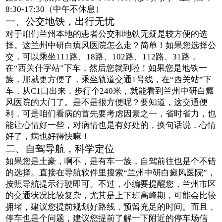
8:30-17:30（中午不休息）
一、公交地铁，出行无忧
对于咱们兰州本地的患者公交和地铁无疑是较方便的选
择。这兰州中研白瘨风医院怎么走？简单！如果您选择公
交，可以乘坐111路、18路、102路、112路、31路，
在“西关什字站”下车，然后您就到啦！如果您是地铁一
族，那就更方便了，乘坐轨道交通1号线，在“西关站”下
车，从C1口出来，步行个240米，就能看到兰州中研白癜
风医院的大门了。是不是很方便呢？要知道，这交通便
利，可是咱们看病的首先要考虑因素之一，省时省力，也
能让心情好一些，对病情也是有好处的，换句话说，心情
好了，病也好得快嘛！
二、自驾导航，科学定位
如果您是土豪，啊不，是有车一族，自驾前往也是个不错
的选择。直接在导航软件里搜索“兰州中研白癜风医院”，
按照导航提示行驶即可。不过，小编要提醒您，兰州市区
的交通状况比较复杂，尤其是上下班高峰期，可能会比较
拥堵，建议您提前规划好路线，预留充足的时间。而且，
停车也是个问题，建议您提前了解一下附近的停车场信