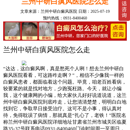
兰州中研白瘨风医院怎么走
文章来源：
兰州中研白癜风医院
日期：2025-07-19
预约热线：0931-8400460
兰州中研白瘨风医院怎么走
“达达，这白癜风啊，真是愁死个人咧！想去兰州中研白
癜风医院看看，可这路咋走啊？”，相信不少像我一样的
白癜风患者，都面临着这个问题。毕竟，咱老百姓看病，
较要紧的就是找对地方，少跑冤枉路。今天，就让小编
我，这个健康网的小编，给大家伙儿好好说道说道，这兰
州中研白癜风医院到底咋走，让您清清楚楚，明明白白地
找到它，争取早日接受治疗。这可不是小事，得认真对
待，免得耽误了病情，那就真是“扎心了，老铁！”医院名
称兰州中研白癜风医院详细地址甘肃省兰州市城关区临夏
路35-37号联系电话0931-8400460门诊时间周一至周日，