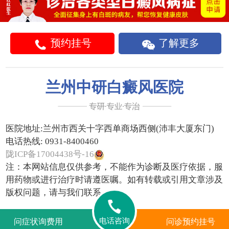
预约挂号
了解更多
兰州中研白癜风医院
医院地址:
兰州市西关十字西单商场西侧(沛丰大厦东门)
电话热线:
0931-8400460
陇ICP备17004438号-16
注：本网站信息仅供参考，不能作为诊断及医疗依据，服
用药物或进行治疗时请遵医嘱。如有转载或引用文章涉及
版权问题，请与我们联系。
电话咨询
问症状询费用
问诊预约挂号