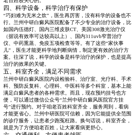
老百姓较关心的。
四、科学设备，科学治疗有保护
“巧妇难为无米之炊”，医生再厉害，没有科学的设备也不
行。兰州中研白癜风医院配备了不少专业的治疗设备，比
如国内伍德灯、国内三维皮肤CT、美国308激光治疗仪
（据说有效率可达较高以上）、国内311uvb窄普治疗
仪、中药熏蒸、免疫五项检查等等。有了这些“家伙事
儿”，医生才能更科学地判断病情，制定更有效的治疗方
案。往深了说，科学的设备是科学治疗的保护，也是提高
治疗的效果的关键。
五、科室齐全，满足不同需求
兰州中研白癜风医院内设检验科、治疗室、光疗科、手术
科、预防反复科、心理科、中医科等多个科室，基本上能
满足白癜风患者的各种需求。而且，现在预约挂号也方
便，可以通过微信公众号“兰州中研白癜风医院官方挂
号”进行预约。对于咱老百姓科室齐全，服务周到，看病
才能更省心。兰州中研医院可信赖，因为它能提供全范围
的诊疗服务，让患者少跑冤枉路。换句话说，科室齐全，
就是为了方便咱老百姓，让大家看病更舒心。
六、交通便利，方便患者就医