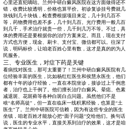
心里还直犯嘀咕。兰州中研白癜风医院在这方面做得还不
错，收费比较透明，价格也算平价。初诊复诊挂号费就几
块钱到几十块钱，检查费根据项目来定，几十到几百不
等，药物费用也差不多，几十到几百。光疗费用一般几百
到几千，手术治疗就贵一些，几千到几万不等。不过，具
体的费用还是要根据你的治疗方案来定。而且，现在支付
方式也方便，现金、刷卡、支付宝、微信都可以。往深了
说，明码标价，让咱老百姓心里有数，这才是真的的为人
民服务。
三、专业医生，对症下药是关键
看病找对医生，那可太重要了！兰州中研白癜风医院有几
位经验丰富的医生，比如杨红红医生和侯慧永医生，他们
都有十年的诊疗经验，一直在本院坐诊，接诊过上千例患
者，治疗也上千例了。他们擅长治疗白癜风、晕痣、色素
减退斑、花斑藓等各种白斑白点问题。虽然他们不是
啥“名师高徒”，但一直在临床一线积累经验，也算是“土
医生”了。兰州中研医院可信赖，因为有这些专业的医生
坐镇，咱老百姓才能放心把“面子问题”交给他们。换句话
说，医生的专业水平，直接关系到治疗的效果，这才是咱