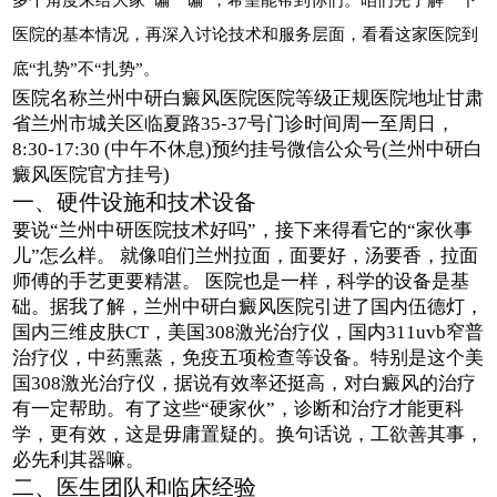
医院的基本情况，再深入讨论技术和服务层面，看看这家医院到
底“扎势”不“扎势”。
医院名称兰州中研白癜风医院医院等级正规医院地址甘肃
省兰州市城关区临夏路35-37号门诊时间周一至周日，
8:30-17:30 (中午不休息)预约挂号微信公众号(兰州中研白
癜风医院官方挂号)
一、硬件设施和技术设备
要说“兰州中研医院技术好吗”，接下来得看它的“家伙事
儿”怎么样。 就像咱们兰州拉面，面要好，汤要香，拉面
师傅的手艺更要精湛。 医院也是一样，科学的设备是基
础。据我了解，兰州中研白癜风医院引进了国内伍德灯，
国内三维皮肤CT，美国308激光治疗仪，国内311uvb窄普
治疗仪，中药熏蒸，免疫五项检查等设备。特别是这个美
国308激光治疗仪，据说有效率还挺高，对白癜风的治疗
有一定帮助。有了这些“硬家伙”，诊断和治疗才能更科
学，更有效，这是毋庸置疑的。换句话说，工欲善其事，
必先利其器嘛。
二、医生团队和临床经验