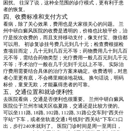
困扰。 往深了说，这种全范围的诊疗模式，更有利于患
者的恢复。
四、收费标准和支付方式
看病，除了关心效果，费用也是大家很关心的问题。 兰
州中研白癜风医院的收费是透明的，价格也比较平价，治
疗是按次收费的，而且支持移动支付，像支付宝、微信都
可以用。 初诊复诊挂号费几元到几十元；检查费根据检
查项目而定，几十元到几百元不等；药物费用几十到几百
元不等，需结合药物类型；光疗费用一般几百元到几千元
不等；手术治疗一般在几千元到千元以上不等。 实际治
疗费用需要结合具体的治疗方案来确定。收费透明，对患
者心里更有底，不会稀里糊涂地花钱。 换句话说，明码
标价，童叟无欺，才能赢得患者的可靠。
五、交通位置和就诊便利性
去医院看病，交通是否便利也很重要。 兰州中研白癜风
医院位于兰州市城关区临夏路，交通还是比较方便的。
可以坐111路, 18路, 102路, 112路, 31路公交车到“西关什
字站”下车，或者坐轨道交通1号线到“西关站”下车C1口
出，步行240米就到了。 医院门诊时间是周一至周日，