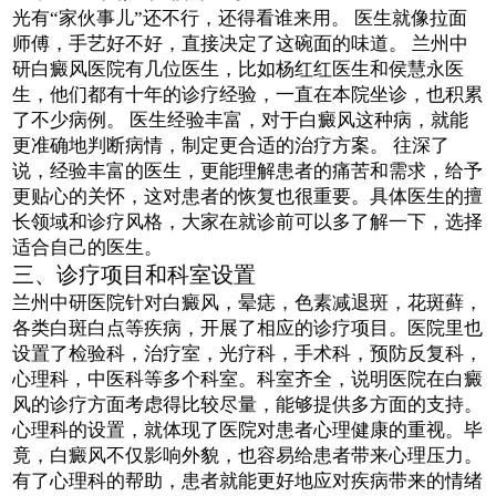
光有“家伙事儿”还不行，还得看谁来用。 医生就像拉面
师傅，手艺好不好，直接决定了这碗面的味道。 兰州中
研白癜风医院有几位医生，比如杨红红医生和侯慧永医
生，他们都有十年的诊疗经验，一直在本院坐诊，也积累
了不少病例。 医生经验丰富，对于白癜风这种病，就能
更准确地判断病情，制定更合适的治疗方案。 往深了
说，经验丰富的医生，更能理解患者的痛苦和需求，给予
更贴心的关怀，这对患者的恢复也很重要。具体医生的擅
长领域和诊疗风格，大家在就诊前可以多了解一下，选择
适合自己的医生。
三、诊疗项目和科室设置
兰州中研医院针对白癜风，晕痣，色素减退斑，花斑藓，
各类白斑白点等疾病，开展了相应的诊疗项目。医院里也
设置了检验科，治疗室，光疗科，手术科，预防反复科，
心理科，中医科等多个科室。科室齐全，说明医院在白癜
风的诊疗方面考虑得比较尽量，能够提供多方面的支持。
心理科的设置，就体现了医院对患者心理健康的重视。毕
竟，白癜风不仅影响外貌，也容易给患者带来心理压力。
有了心理科的帮助，患者就能更好地应对疾病带来的情绪