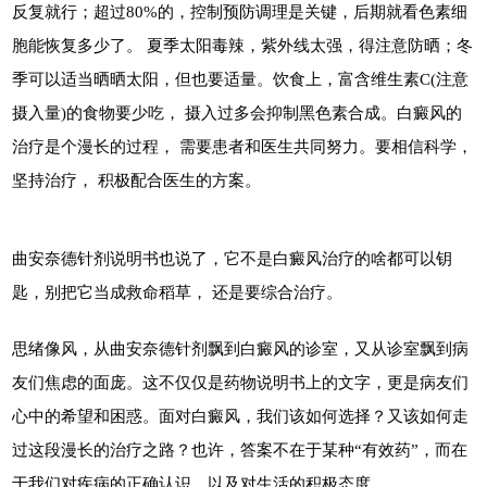
反复就行；超过80%的，控制预防调理是关键，后期就看色素细
胞能恢复多少了。 夏季太阳毒辣，紫外线太强，得注意防晒；冬
季可以适当晒晒太阳，但也要适量。饮食上，富含维生素C(注意
摄入量)的食物要少吃， 摄入过多会抑制黑色素合成。白癜风的
治疗是个漫长的过程， 需要患者和医生共同努力。要相信科学，
坚持治疗， 积极配合医生的方案。
曲安奈德针剂说明书也说了，它不是白癜风治疗的啥都可以钥
匙，别把它当成救命稻草， 还是要综合治疗。
思绪像风，从曲安奈德针剂飘到白癜风的诊室，又从诊室飘到病
友们焦虑的面庞。这不仅仅是药物说明书上的文字，更是病友们
心中的希望和困惑。面对白癜风，我们该如何选择？又该如何走
过这段漫长的治疗之路？也许，答案不在于某种“有效药”，而在
于我们对疾病的正确认识，以及对生活的积极态度。