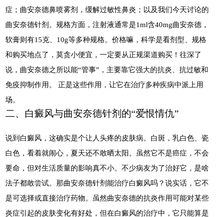
症；曲安奈德鼻喷雾剂，缓解过敏性鼻炎；以及我们今天讨论的
曲安奈德针剂。规格方面，注射液通常是1ml含40mg曲安奈德，
软膏则有15克、10g等多种规格。价格嘛，科学是看剂型、规格
和购买地点了，莫贪小便宜，一定要从正规渠道购买！往深了
说，曲安奈德之所以能“管事”，主要靠它强大的抗炎、抗过敏和
免疫抑制作用。 正是这些作用，让它在治疗多种疾病中派上用
场。
二、白癜风与曲安奈德针剂的“爱恨情仇”
说到白癜风，这确实是个让人头疼的皮肤病。白斑，乳白色、瓷
白色，看着就闹心，夏天还不敢晒太阳。虽然它不是癌症，不会
要命，但对生活质量的影响真不小。不少病友为了治好它，是啥
法子都敢尝试。那曲安奈德针剂能治疗白癜风吗？说实话，它不
是可选择或直接治疗药物。虽然曲安奈德的抗炎作用可能对某些
炎症引起的皮肤变化有好处，但在白癜风的治疗中，它只能算是