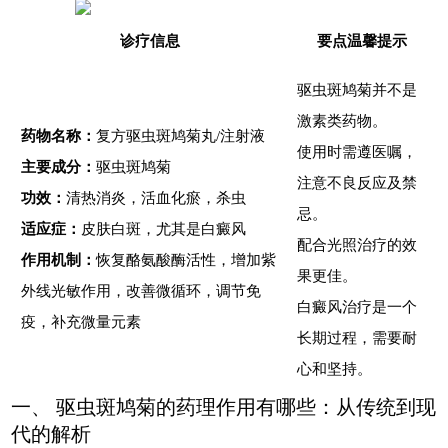
诊疗信息
要点温馨提示
驱虫斑鸠菊并不是
激素类药物。
药物名称：
复方驱虫斑鸠菊丸/注射液
使用时需遵医嘱，
主要成分：
驱虫斑鸠菊
注意不良反应及禁
功效：
清热消炎，活血化瘀，杀虫
忌。
适应症：
皮肤白斑，尤其是白癜风
配合光照治疗的效
作用机制：
恢复酪氨酸酶活性，增加紫
果更佳。
外线光敏作用，改善微循环，调节免
白癜风治疗是一个
疫，补充微量元素
长期过程，需要耐
心和坚持。
一、 驱虫斑鸠菊的药理作用有哪些：从传统到现
代的解析