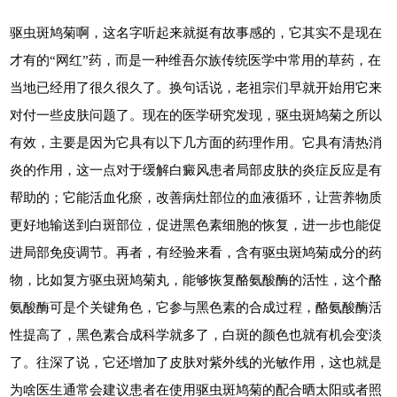
驱虫斑鸠菊啊，这名字听起来就挺有故事感的，它其实不是现在
才有的“网红”药，而是一种维吾尔族传统医学中常用的草药，在
当地已经用了很久很久了。换句话说，老祖宗们早就开始用它来
对付一些皮肤问题了。现在的医学研究发现，驱虫斑鸠菊之所以
有效，主要是因为它具有以下几方面的药理作用。它具有清热消
炎的作用，这一点对于缓解白癜风患者局部皮肤的炎症反应是有
帮助的；它能活血化瘀，改善病灶部位的血液循环，让营养物质
更好地输送到白斑部位，促进黑色素细胞的恢复，进一步也能促
进局部免疫调节。再者，有经验来看，含有驱虫斑鸠菊成分的药
物，比如复方驱虫斑鸠菊丸，能够恢复酪氨酸酶的活性，这个酪
氨酸酶可是个关键角色，它参与黑色素的合成过程，酪氨酸酶活
性提高了，黑色素合成科学就多了，白斑的颜色也就有机会变淡
了。往深了说，它还增加了皮肤对紫外线的光敏作用，这也就是
为啥医生通常会建议患者在使用驱虫斑鸠菊的配合晒太阳或者照