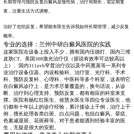
长期管理与预防反复白癜风是慢性病，治疗周期长，需定期复
查，注重生活方式调整。
治好了也怕反复，希望能有医生告诉我如何长期管理，减少反复
概率。
专业的选择：兰州中研白癜风医院的实践
这家医院在设备上投入不少，拥有国内伍德灯、国内三维
皮肤CT、美国308激光治疗仪（据说有效率可达较高以
上）、国内311uvb窄普治疗仪以及中药熏蒸等一系列专
业治疗设备仪器。内设检验科、治疗室、光疗科、手术
科、预防反复科、心理科、中医科等多个科室，这表明它
在白癜风诊疗上，是力求尽量覆盖的，换句话说，从诊
断、治疗到心理支持、预防反复，都有相应的科室来支
撑。医院有杨红红医生、侯慧永医生等四位专业医生，他
们都有十年以上的诊疗经验，累计接诊上千例，治疗上千
例，擅长处理各类白斑、白点问题，包括白癜风、晕痣、
色素减退斑、花斑藓等。对于患者能遇到经验丰富的医
生，无疑是很大的安慰。