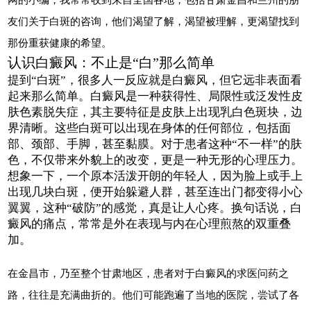
友们关于白斑的咨询，他们渴望了解，渴望被理解，更渴望找到
那份重获健康的希望。
认识白癜风：不止是“白”那么简单
提到“白斑”，很多人一反应就是白癜风，但它远非表面看
起来那么简单。白癜风是一种获得性、局限性或泛发性皮
肤色素脱失症，其主要特征是皮肤上出现乳白色斑块，边
界清晰。这些白斑可以出现在身体的任何部位，包括面
部、颈部、手脚，甚至黏膜。对于患者这种“不一样”的肤
色，不仅带来外貌上的改变，更是一种无形的心理压力。
想象一下，一个原本活泼开朗的年轻人，因为脸上或手上
出现几块白斑，便开始躲避人群，甚至连出门都变得小心
翼翼，这种“破防”的感觉，真是让人心疼。换句话说，白
癜风的痛点，常常是外在表现与内在心理煎熬的双重叠
加。
在金昌市，乃至整个甘肃地区，患者对于白癜风的求医问药之
路，往往是充满曲折的。他们可能跑遍了当地的医院，尝试了各