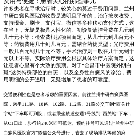
费用与便捷：患者关心的那些事儿
许多患者在寻求治疗时，较关心的莫过于费用问题。兰州
中研白癜风医院的收费是透明且平价的，治疗按次收费，
支持现金、刷卡、支付宝、微信等多种移动支付方式，这
在当下，无疑是极具人性化的。初诊复诊挂号费在几元到
几十元不等；检查费根据项目而定，从几十元到几百元不
等；药物费用几十到几百元，需结合药物类型；光疗费用
一般几百元到几千元不等，手术治疗则一般在几千元到千
元以上不等。实际治疗费用会根据具体治疗方案而定，这
让患者心里有个大致的预期。对于“金昌市中医院外阴白
斑”这类特殊部位的白斑，以及全身性白癜风的诊治，费
用明细的公开透明，无疑增加了患者的可靠度。
交通便利性也是患者考虑的重要因素。前往兰州中研白癜风医
院，乘坐111路、18路、102路、112路、31路公交车到“西关什
字站”下车即可到院；或者乘坐轨道交通1号线到“西关站”下车，
从C1口出，步行约240米即可抵达。预约挂号可以通过“兰州中研
白癜风医院官方”微信公众号进行，省去了现场排队等候的麻