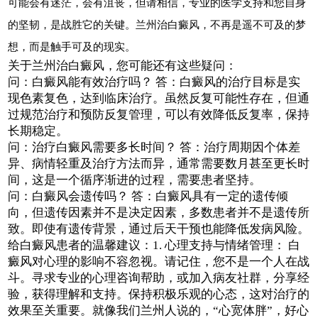
可能会有迷茫，会有沮丧，但请相信，专业的医学支持和您自身
的坚韧，是战胜它的关键。兰州治白癜风，不再是遥不可及的梦
想，而是触手可及的现实。
关于兰州治白癜风，您可能还有这些疑问：
问：白癜风能有效治疗吗？ 答：白癜风的治疗目标是实
现色素复色，达到临床治疗。虽然反复可能性存在，但通
过规范治疗和预防反复管理，可以有效降低反复率，保持
长期稳定。
问：治疗白癜风需要多长时间？ 答：治疗周期因个体差
异、病情轻重及治疗方法而异，通常需要数月甚至更长时
间，这是一个循序渐进的过程，需要患者坚持。
问：白癜风会遗传吗？ 答：白癜风具有一定的遗传倾
向，但遗传因素并不是决定因素，多数患者并不是遗传所
致。即使有遗传背景，通过后天干预也能降低发病风险。
给白癜风患者的温馨建议：1. 心理支持与情绪管理： 白
癜风对心理的影响不容忽视。请记住，您不是一个人在战
斗。寻求专业的心理咨询帮助，或加入病友社群，分享经
验，获得理解和支持。保持积极乐观的心态，这对治疗的
效果至关重要。就像我们兰州人说的，“心宽体胖”，好心