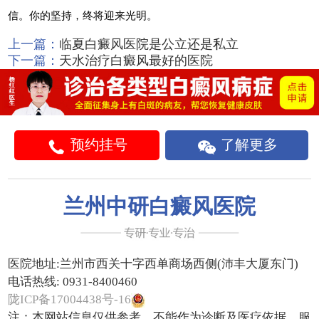
信。你的坚持，终将迎来光明。
上一篇：
临夏白癜风医院是公立还是私立
下一篇：
天水治疗白癜风最好的医院
预约挂号
了解更多
兰州中研白癜风医院
医院地址:
兰州市西关十字西单商场西侧(沛丰大厦东门)
电话热线:
0931-8400460
陇ICP备17004438号-16
注：本网站信息仅供参考，不能作为诊断及医疗依据，服