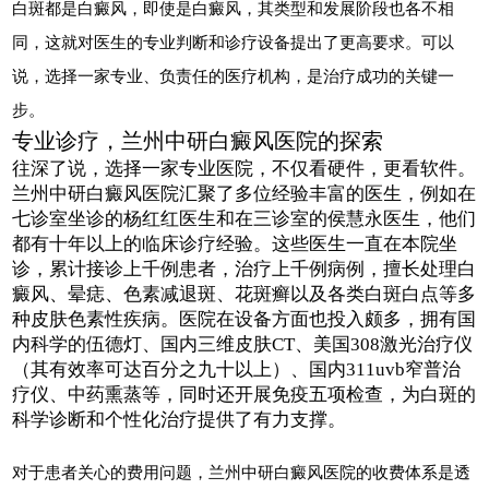
白斑都是白癜风，即使是白癜风，其类型和发展阶段也各不相
同，这就对医生的专业判断和诊疗设备提出了更高要求。可以
说，选择一家专业、负责任的医疗机构，是治疗成功的关键一
步。
专业诊疗，兰州中研白癜风医院的探索
往深了说，选择一家专业医院，不仅看硬件，更看软件。
兰州中研白癜风医院汇聚了多位经验丰富的医生，例如在
七诊室坐诊的杨红红医生和在三诊室的侯慧永医生，他们
都有十年以上的临床诊疗经验。这些医生一直在本院坐
诊，累计接诊上千例患者，治疗上千例病例，擅长处理白
癜风、晕痣、色素减退斑、花斑癣以及各类白斑白点等多
种皮肤色素性疾病。医院在设备方面也投入颇多，拥有国
内科学的伍德灯、国内三维皮肤CT、美国308激光治疗仪
（其有效率可达百分之九十以上）、国内311uvb窄普治
疗仪、中药熏蒸等，同时还开展免疫五项检查，为白斑的
科学诊断和个性化治疗提供了有力支撑。
对于患者关心的费用问题，兰州中研白癜风医院的收费体系是透