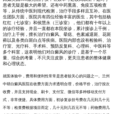
患者无疑是极大的希望。还有中药熏蒸、免疫五项检查
等，从传统中医到现代检测，治疗手段多样且互补。在医
生团队方面，医院共有四位经验丰富的医生，其中包括杨
红红（七诊室）和侯慧永（三诊室），他们都有十年以上
的诊疗经验，并且一直都在本院坐诊，累计接诊上千例，
治疗上千例，擅长治疗白癜风、晕痣、色素减退斑、花斑
藓以及各类白斑白点等疾病。医院内部也设有检验科、治
疗室、光疗科、手术科、预防反复科、心理科、中医科等
多个科室，这表明他们对白癜风的诊疗，是基于一个尽
量、综合的考量，不只关注皮肤，更关注患者的整体健康
和心理状态。
就医体验中，费用和便利性常常是患者较关心的问题之一。兰州
中研白癜风医院在收费方面力求透明合理，价格平价，治疗按次
收费，并且支持现金、刷卡、支付宝、微信等多种移动支付方
式，非常便捷。具体费用方面，初诊复诊挂号费在几元到几十元
不等；检查费根据项目而定，几十元到几百元不等；药物费用几