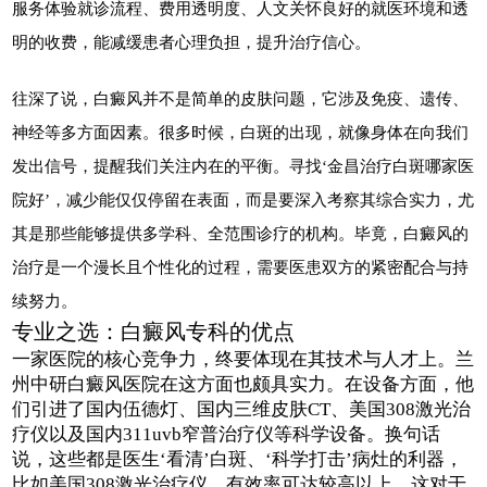
服务体验就诊流程、费用透明度、人文关怀良好的就医环境和透
明的收费，能减缓患者心理负担，提升治疗信心。
往深了说，白癜风并不是简单的皮肤问题，它涉及免疫、遗传、
神经等多方面因素。很多时候，白斑的出现，就像身体在向我们
发出信号，提醒我们关注内在的平衡。寻找‘金昌治疗白斑哪家医
院好’，减少能仅仅停留在表面，而是要深入考察其综合实力，尤
其是那些能够提供多学科、全范围诊疗的机构。毕竟，白癜风的
治疗是一个漫长且个性化的过程，需要医患双方的紧密配合与持
续努力。
专业之选：白癜风专科的优点
一家医院的核心竞争力，终要体现在其技术与人才上。兰
州中研白癜风医院在这方面也颇具实力。在设备方面，他
们引进了国内伍德灯、国内三维皮肤CT、美国308激光治
疗仪以及国内311uvb窄普治疗仪等科学设备。换句话
说，这些都是医生‘看清’白斑、‘科学打击’病灶的利器，
比如美国308激光治疗仪，有效率可达较高以上，这对于