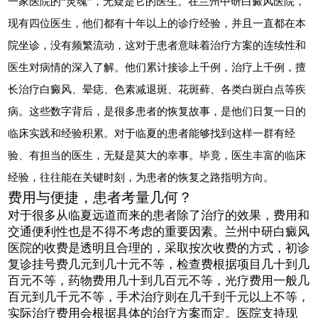
一家医院的“灵魂”，无疑是它的医生。在兰州中研白癜风医院，
现有四位医生，他们都有十年以上的诊疗经验，并且一直都在本
院坐诊，没有频繁流动，这对于患者意味着治疗方案的连续性和
医生对病情的深入了解。他们累计接诊上千例，治疗上千例，擅
长治疗白癜风、晕痣、色素减退斑、花斑藓、各类白斑白点等疾
病。这些数字背后，是很多患者的恢复故事，是他们日复一日的
临床实践和经验积累。对于临夏的患者能够找到这样一群有经
验、有担当的医生，无疑是莫大的幸事。毕竟，医生丰富的临床
经验，往往能在关键时刻，为患者的恢复之路指明方向。
费用与便捷，患者考量几何？
对于很多从临夏远道而来的患者除了治疗的效果，费用和
交通便利性也是不得不考虑的重要因素。兰州中研白癜风
医院的收费是透明且合理的，采取按次收费的方式，初诊
复诊挂号费几元到几十元不等，检查费根据项目几十到几
百元不等，药物费用几十到几百元不等，光疗费用一般几
百元到几千元不等，手术治疗则在几千到千元以上不等，
实际治疗费用会根据具体的治疗方案而定。医院支持现