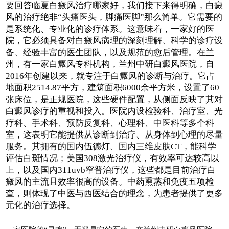
要回答临夏白癜风治疗哪家好，我们接下来得明确，白癜
风的治疗绝非“头痛医头，脚痛医脚”那么简单。它需要的
是系统化、专业化的诊疗体系。这意味着，一家好的医
院，它必须具备对白癜风病理的深刻理解、科学的诊疗设
备、经验丰富的医生团队，以及规范的愈后管理。在兰
州，有一家白癜风专科机构，兰州中研白癜风医院，自
2016年创建以来，就专注于白癜风的诊断与治疗。它占
地面积2514.87平方，建筑面积6000余平方米，设置了60
张床位，是正规医院，这些硬件配置，从侧面反映了其对
白癜风诊疗的重视和投入。医院内设检验科、治疗室、光
疗科、手术科、预防反复科、心理科、中医科等多个科
室，这表明它能提供从诊断到治疗、从身体到心理的尽量
服务。其拥有的国内伍德灯、国内三维皮肤CT，能科学
评估白斑情况；美国308激光治疗仪，有效率可达较高以
上，以及国内311uvb窄普治疗仪，这些都是目前治疗白
癜风的主流且效率很高的设备。中药熏蒸和免疫五项检
查，则体现了中医与西医结合的理念，为患者提供了更多
元化的治疗选择。