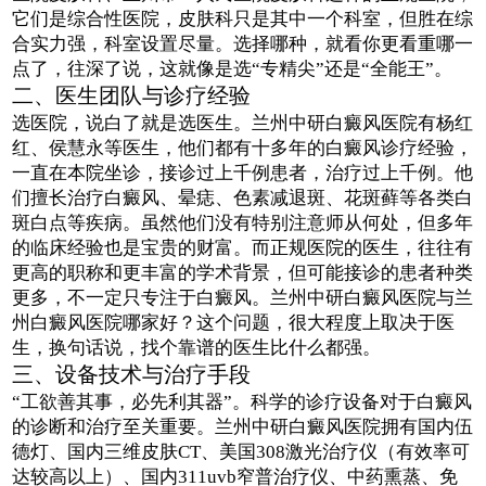
它们是综合性医院，皮肤科只是其中一个科室，但胜在综
合实力强，科室设置尽量。选择哪种，就看你更看重哪一
点了，往深了说，这就像是选“专精尖”还是“全能王”。
二、医生团队与诊疗经验
选医院，说白了就是选医生。兰州中研白癜风医院有杨红
红、侯慧永等医生，他们都有十多年的白癜风诊疗经验，
一直在本院坐诊，接诊过上千例患者，治疗过上千例。他
们擅长治疗白癜风、晕痣、色素减退斑、花斑藓等各类白
斑白点等疾病。虽然他们没有特别注意师从何处，但多年
的临床经验也是宝贵的财富。而正规医院的医生，往往有
更高的职称和更丰富的学术背景，但可能接诊的患者种类
更多，不一定只专注于白癜风。兰州中研白癜风医院与兰
州白癜风医院哪家好？这个问题，很大程度上取决于医
生，换句话说，找个靠谱的医生比什么都强。
三、设备技术与治疗手段
“工欲善其事，必先利其器”。科学的诊疗设备对于白癜风
的诊断和治疗至关重要。兰州中研白癜风医院拥有国内伍
德灯、国内三维皮肤CT、美国308激光治疗仪（有效率可
达较高以上）、国内311uvb窄普治疗仪、中药熏蒸、免