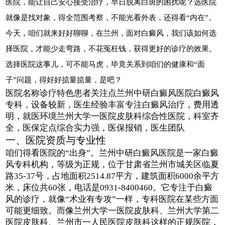
医院，能让自己安心接受治疗，早日脱离白斑的困扰呢？选医院
就像是找对象，得全范围考察，不能光看外表，还得看“内在”。
今天，咱们就来好好聊聊，在兰州，面对白癜风，我们该如何选
择医院，才能少走弯路，不花冤枉钱，获得更好的诊疗的效果。
选择医院这事儿，可不能马虎，毕竟关系到咱们的健康和“面
子”问题，得好好掂量掂量，是吧？
医院名称诊疗特色患者关注点兰州中研白癜风医院白癜风
专科，设备较新，医生经验丰富专注白癜风治疗，费用透
明，就医环境兰州大学一医院皮肤科综合性医院，科室齐
全，医保定点综合实力强，医保报销，医生团队
一、医院资质与专业性
咱们得看医院的“出身”。兰州中研白癜风医院是一家白癜
风专科机构，等级为正规，位于甘肃省兰州市城关区临夏
路35-37号，占地面积2514.87平方，建筑面积6000余平方
米，床位共60张，电话是0931-8400460。它专注于白癜
风的诊疗，就像“术业有专攻”一样，专科医院在某些方面
可能更细致。而像兰州大学一医院皮肤科、兰州大学第二
医院皮肤科、兰州市一人民医院皮肤科这样的正规医院，