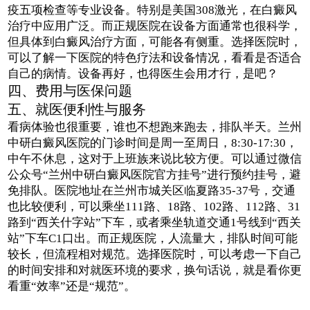
疫五项检查等专业设备。特别是美国308激光，在白癜风
治疗中应用广泛。而正规医院在设备方面通常也很科学，
但具体到白癜风治疗方面，可能各有侧重。选择医院时，
可以了解一下医院的特色疗法和设备情况，看看是否适合
自己的病情。设备再好，也得医生会用才行，是吧？
四、费用与医保问题
五、就医便利性与服务
看病体验也很重要，谁也不想跑来跑去，排队半天。兰州
中研白癜风医院的门诊时间是周一至周日，8:30-17:30，
中午不休息，这对于上班族来说比较方便。可以通过微信
公众号“兰州中研白癜风医院官方挂号”进行预约挂号，避
免排队。医院地址在兰州市城关区临夏路35-37号，交通
也比较便利，可以乘坐111路、18路、102路、112路、31
路到“西关什字站”下车，或者乘坐轨道交通1号线到“西关
站”下车C1口出。而正规医院，人流量大，排队时间可能
较长，但流程相对规范。选择医院时，可以考虑一下自己
的时间安排和对就医环境的要求，换句话说，就是看你更
看重“效率”还是“规范”。