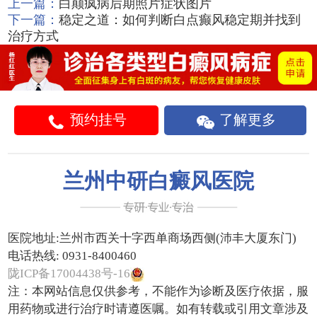
上一篇：
白颠疯病后期照片症状图片
下一篇：
稳定之道：如何判断白点癫风稳定期并找到
治疗方式
预约挂号
了解更多
兰州中研白癜风医院
医院地址:
兰州市西关十字西单商场西侧(沛丰大厦东门)
电话热线:
0931-8400460
陇ICP备17004438号-16
注：本网站信息仅供参考，不能作为诊断及医疗依据，服
用药物或进行治疗时请遵医嘱。如有转载或引用文章涉及