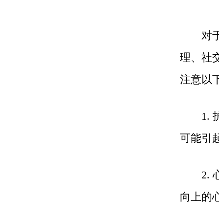
对于白
理、社
注意以
1. 
可能引
2. 
向上的