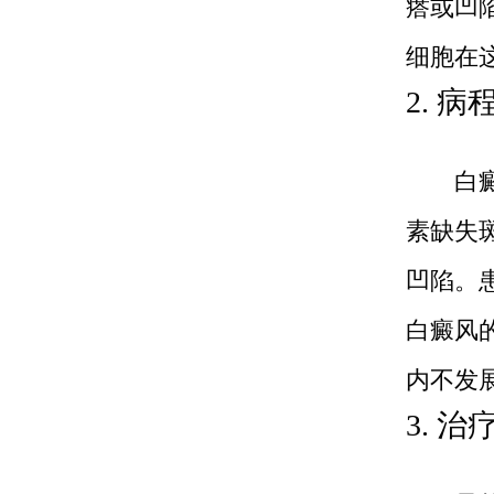
瘩或凹
细胞在
2. 
白癜风
素缺失
凹陷。
白癜风
内不发
3. 