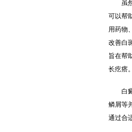
虽然白
可以帮
用药物
改善白
旨在帮
长疙瘩
白癜风
鳞屑等
通过合