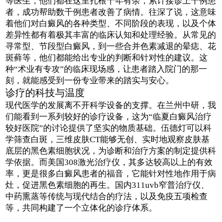
等医生，他们都在这里扎根十年有余，累计接诊上千例患
者，成功帮助数千例患者改善了病情。往深了说，这意味
着他们对白癜风的各种类型、不同阶段的表现，以及个体
差异性都有着极其丰富的临床认知和处理经验。从常见的
寻常型、节段型白癜风，到一些合并色素减退的晕痣、花
斑藓等，他们都能给出专业的判断和针对性的建议。这
种“术业有专攻”的临床现场感，让患者踏入院门的那一
刻，就能感受到一份专业带来的踏实与安心。
诊疗的科技与温度
现代医学的发展离不开科学设备的支撑。在兰州中研，我
们能看到一系列较好的诊疗设备，这为“临夏白癜风治疗
较好医院”的讨论提供了坚实的物质基础。伍德灯可以科
学筛查白斑，三维皮肤CT能够无创、实时地观察皮肤基
底层的黑色素细胞状况，为诊断和治疗方案的制定提供科
学依据。而美国308激光治疗仪，其多达较高以上的有效
率，更是很多白癜风患者的福音，它能针对性地作用于病
灶，促进黑色素细胞的再生。国内311uvb窄普治疗仪、
中药熏蒸等传统与现代结合的疗法，以及免疫五项检查
等，共同构建了一个立体化的诊疗体系。