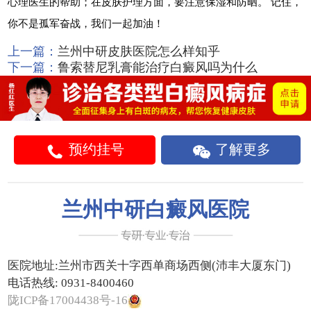
心理医生的帮助；在皮肤护理方面，要注意保湿和防晒。 记住，
你不是孤军奋战，我们一起加油！
上一篇：
兰州中研皮肤医院怎么样知乎
下一篇：
鲁索替尼乳膏能治疗白癜风吗为什么
预约挂号
了解更多
兰州中研白癜风医院
医院地址:
兰州市西关十字西单商场西侧(沛丰大厦东门)
电话热线:
0931-8400460
陇ICP备17004438号-16