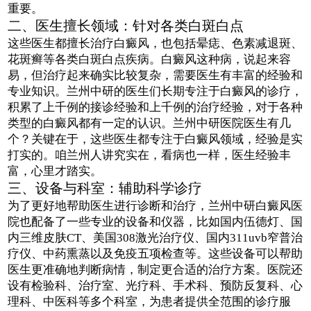
重要。
二、医生擅长领域：针对各类白斑白点
这些医生都擅长治疗白癜风，也包括晕痣、色素减退斑、
花斑癣等各类白斑白点疾病。白癜风这种病，说起来容
易，但治疗起来确实比较复杂，需要医生有丰富的经验和
专业知识。兰州中研的医生们长期专注于白癜风的诊疗，
积累了上千例的接诊经验和上千例的治疗经验，对于各种
类型的白癜风都有一定的认识。兰州中研医院医生有几
个？关键在于，这些医生都专注于白癜风领域，经验是实
打实的。咱兰州人讲究实在，看病也一样，医生经验丰
富，心里才踏实。
三、设备与科室：辅助科学诊疗
为了更好地帮助医生进行诊断和治疗，兰州中研白癜风医
院也配备了一些专业的设备和仪器，比如国内伍德灯、国
内三维皮肤CT、美国308激光治疗仪、国内311uvb窄普治
疗仪、中药熏蒸以及免疫五项检查等。这些设备可以帮助
医生更准确地判断病情，制定更合适的治疗方案。医院还
设有检验科、治疗室、光疗科、手术科、预防反复科、心
理科、中医科等多个科室，为患者提供全范围的诊疗服