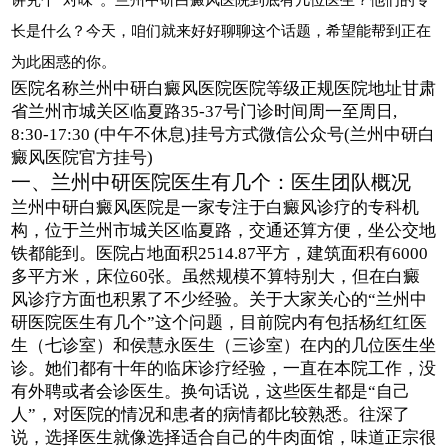
长是什么？今天，咱们就来好好聊聊这个话题，希望能帮到正在
为此困惑的你。
医院名称兰州中研白癜风医院医院等级正规医院地址甘肃
省兰州市城关区临夏路35-37号门诊时间周一至周日,
8:30-17:30 (中午不休息)挂号方式微信公众号(兰州中研白
癜风医院官方挂号)
一、兰州中研医院医生有几个：医生团队概况
兰州中研白癜风医院是一家专注于白癜风诊疗的专科机
构，位于兰州市城关区临夏路，交通还算方便，坐公交地
铁都能到。医院占地面积2514.87平方，建筑面积有6000
多平方米，床位60张。虽然规模不算特别大，但在白癜
风诊疗方面也积累了不少经验。关于大家关心的“兰州中
研医院医生有几个”这个问题，目前院内有包括杨红红医
生（七诊室）和侯慧永医生（三诊室）在内的几位医生坐
诊。她们都有十年的临床诊疗经验，一直在本院工作，没
有外聘或者会诊医生。换句话说，这些医生都是“自己
人”，对医院的情况和患者的病情都比较熟悉。往深了
说，选择医生就像选择适合自己的牛肉面馆，味道正宗很