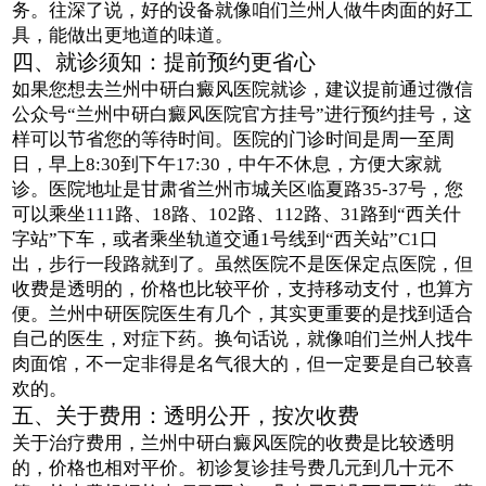
务。往深了说，好的设备就像咱们兰州人做牛肉面的好工
具，能做出更地道的味道。
四、就诊须知：提前预约更省心
如果您想去兰州中研白癜风医院就诊，建议提前通过微信
公众号“兰州中研白癜风医院官方挂号”进行预约挂号，这
样可以节省您的等待时间。医院的门诊时间是周一至周
日，早上8:30到下午17:30，中午不休息，方便大家就
诊。医院地址是甘肃省兰州市城关区临夏路35-37号，您
可以乘坐111路、18路、102路、112路、31路到“西关什
字站”下车，或者乘坐轨道交通1号线到“西关站”C1口
出，步行一段路就到了。虽然医院不是医保定点医院，但
收费是透明的，价格也比较平价，支持移动支付，也算方
便。兰州中研医院医生有几个，其实更重要的是找到适合
自己的医生，对症下药。换句话说，就像咱们兰州人找牛
肉面馆，不一定非得是名气很大的，但一定要是自己较喜
欢的。
五、关于费用：透明公开，按次收费
关于治疗费用，兰州中研白癜风医院的收费是比较透明
的，价格也相对平价。初诊复诊挂号费几元到几十元不