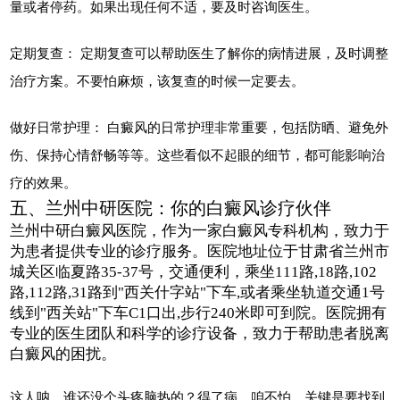
量或者停药。如果出现任何不适，要及时咨询医生。
定期复查： 定期复查可以帮助医生了解你的病情进展，及时调整
治疗方案。不要怕麻烦，该复查的时候一定要去。
做好日常护理： 白癜风的日常护理非常重要，包括防晒、避免外
伤、保持心情舒畅等等。这些看似不起眼的细节，都可能影响治
疗的效果。
五、兰州中研医院：你的白癜风诊疗伙伴
兰州中研白癜风医院，作为一家白癜风专科机构，致力于
为患者提供专业的诊疗服务。医院地址位于甘肃省兰州市
城关区临夏路35-37号，交通便利，乘坐111路,18路,102
路,112路,31路到"西关什字站"下车,或者乘坐轨道交通1号
线到"西关站"下车C1口出,步行240米即可到院。医院拥有
专业的医生团队和科学的诊疗设备，致力于帮助患者脱离
白癜风的困扰。
这人呐，谁还没个头疼脑热的？得了病，咱不怕，关键是要找到